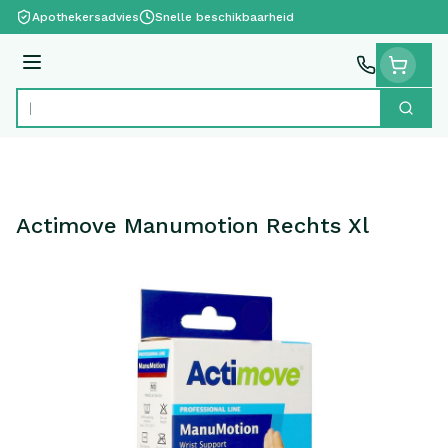
Ga naar de inhoud
Apothekersadvies
Snelle beschikbaarheid
Menu
Zoek
Product, merk, categorie...
Actimove Manumotion Rechts Xl