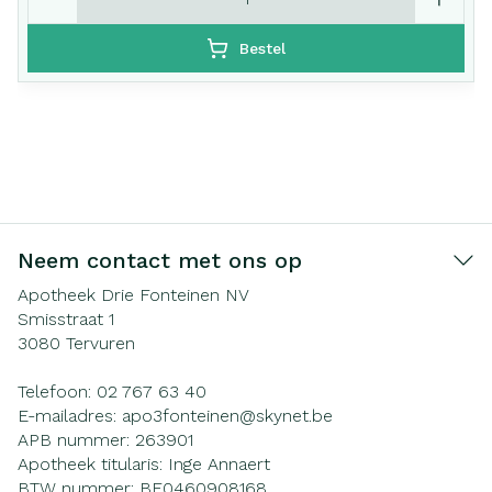
Bestel
Neem contact met ons op
Apotheek Drie Fonteinen NV
Smisstraat 1
3080
Tervuren
Telefoon:
02 767 63 40
E-mailadres:
apo3fonteinen@
skynet.be
APB nummer:
263901
Apotheek titularis:
Inge Annaert
BTW nummer:
BE0460908168