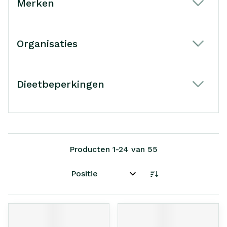
Merken
filter
Organisaties
filter
Dieetbeperkingen
filter
Producten
1
-
24
van
55
Sorteer op: