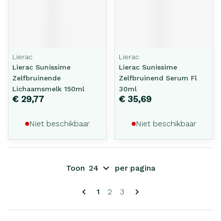
Lierac
Lierac
Lierac Sunissime
Lierac Sunissime
Zelfbruinende
Zelfbruinend Serum Fl
Lichaamsmelk 150ml
30ml
€ 29,77
€ 35,69
Niet beschikbaar
Niet beschikbaar
Toon
per pagina
Pagina's
U lees momenteel pagina
Pagina
Pagina
1
2
3