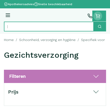
Ga naar de inhoud
Apothekersadvies
Snelle beschikbaarheid
Menu
Zoek
Product, merk, categorie...
Home
/
Schoonheid, verzorging en hygiëne
/
Specifiek voor 
Gezichtsverzorging
Filteren
Doorgaan naar productlijst
Prijs
filter