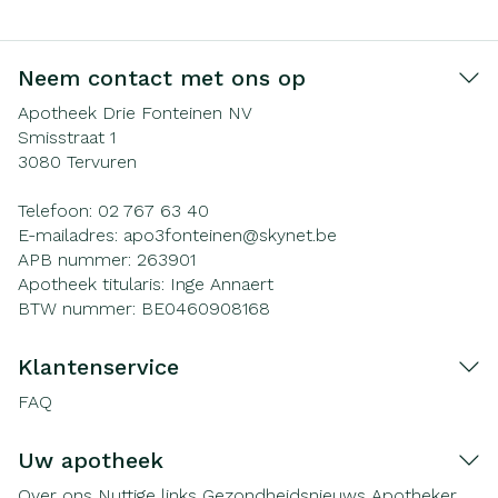
Neem contact met ons op
Apotheek Drie Fonteinen NV
Smisstraat 1
3080
Tervuren
Telefoon:
02 767 63 40
E-mailadres:
apo3fonteinen@
skynet.be
APB nummer:
263901
Apotheek titularis:
Inge Annaert
BTW nummer:
BE0460908168
Klantenservice
FAQ
Uw apotheek
Over ons
Nuttige links
Gezondheidsnieuws
Apotheker