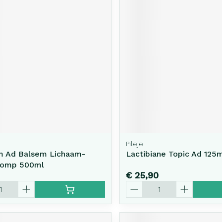
Pileje
m Ad Balsem Lichaam-
Lactibiane Topic Ad 125
Pomp 500ml
€ 25,90
Aantal