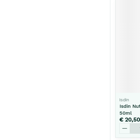
Isdin
Isdin Nu
50ml
€ 20,50
Aantal