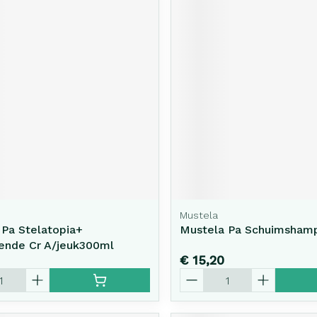
Mustela
 Pa Stelatopia+
Mustela Pa Schuimsham
lende Cr A/jeuk300ml
€ 15,20
Aantal