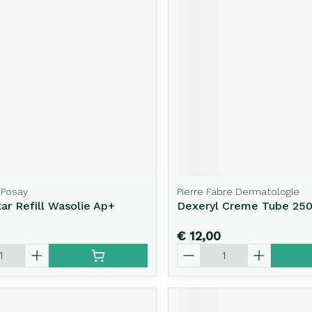
rging
Supplementen
Insectenw
middelen
n
Mondmaskers
issen
-
id
d
 Posay
Pierre Fabre Dermatologie
kar Refill Wasolie Ap+
Dexeryl Creme Tube 25
Zelfbruiner
Scheren
€ 12,00
Aantal