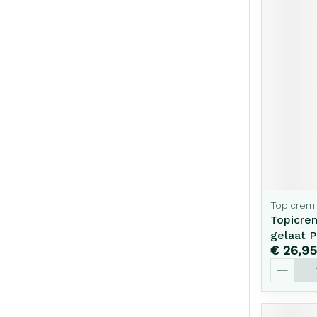
Topicrem
Topicre
gelaat 
€ 26,95
Aantal