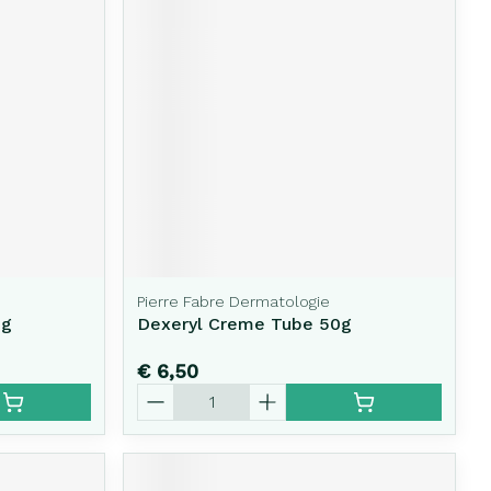
erende
Parfums en
geurproducten
Pierre Fabre Dermatologie
0g
Dexeryl Creme Tube 50g
CBD
€ 6,50
Aantal