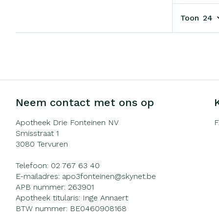
Toon
Neem contact met ons op
Apotheek Drie Fonteinen NV
Smisstraat 1
3080
Tervuren
Telefoon:
02 767 63 40
E-mailadres:
apo3fonteinen@
skynet.be
APB nummer:
263901
Apotheek titularis:
Inge Annaert
BTW nummer:
BE0460908168