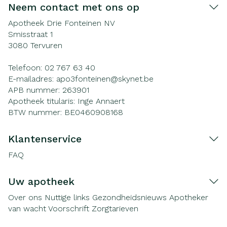
Neem contact met ons op
Apotheek Drie Fonteinen NV
Smisstraat 1
3080
Tervuren
Telefoon:
02 767 63 40
E-mailadres:
apo3fonteinen@
skynet.be
APB nummer:
263901
Apotheek titularis:
Inge Annaert
BTW nummer:
BE0460908168
Klantenservice
FAQ
Uw apotheek
Over ons
Nuttige links
Gezondheidsnieuws
Apotheker
van wacht
Voorschrift
Zorgtarieven