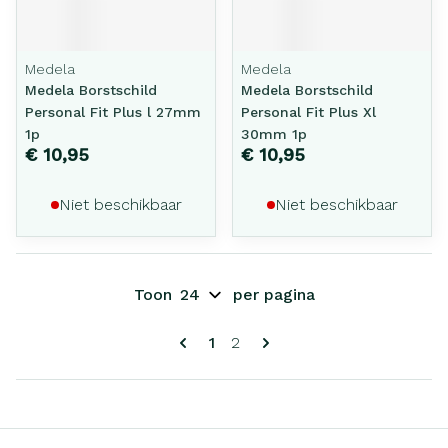
Medela
Medela
Medela Borstschild
Medela Borstschild
Personal Fit Plus l 27mm
Personal Fit Plus Xl
1p
30mm 1p
€ 10,95
€ 10,95
Niet beschikbaar
Niet beschikbaar
Toon
per pagina
Pagina's
U lees momenteel pagina
Pagina
1
2