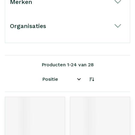
Merken
filter
Organisaties
filter
Producten
1
-
24
van
28
Sorteer op: