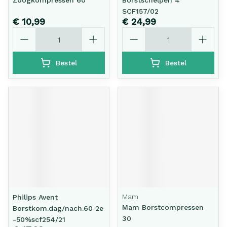
Zoogkompressen 60
Borstschelpen 4
SCF157/02
€ 10,99
€ 24,99
Aantal
Aantal
Bestel
Bestel
Mam
Philips Avent
Mam Borstcompressen
Borstkom.dag/nach.60 2e
30
-50%scf254/21