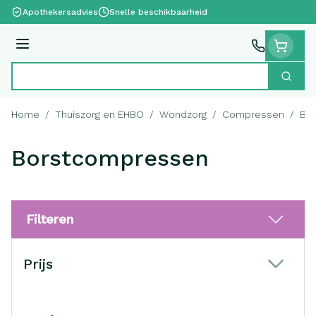
Ga naar de inhoud
Apothekersadvies
Snelle beschikbaarheid
Menu
Zoek
Product, merk, categorie...
Home
/
Thuiszorg en EHBO
/
Wondzorg
/
Compressen
/
Bo
Borstcompressen
Filteren
Doorgaan naar productlijst
Prijs
filter