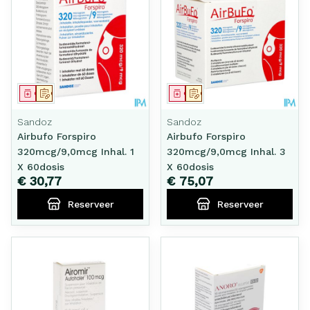
Geneesmiddel
Op voorschrift
Geneesmiddel
Op voorschrift
Sandoz
Sandoz
Airbufo Forspiro
Airbufo Forspiro
320mcg/9,0mcg Inhal. 1
320mcg/9,0mcg Inhal. 3
X 60dosis
X 60dosis
€ 30,77
€ 75,07
Reserveer
Reserveer