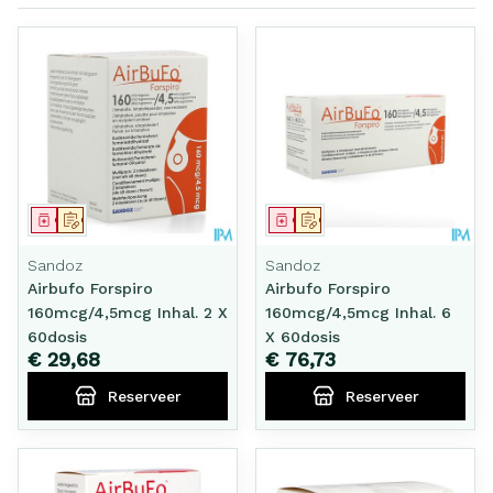
Geneesmiddel
Op voorschrift
Geneesmiddel
Op voorschrift
Sandoz
Sandoz
Airbufo Forspiro
Airbufo Forspiro
160mcg/4,5mcg Inhal. 2 X
160mcg/4,5mcg Inhal. 6
60dosis
X 60dosis
€ 29,68
€ 76,73
Reserveer
Reserveer