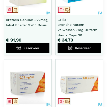
Geneesmiddel
Op voorschrift
Geneesmiddel
Op voorschrift
Orifarm
Bretaris Genuair 322mcg
Broncho-vaxom
Inhal Poeder 3x60 Dosis
Volwassen 7mg Orifarm
Harde Caps 30
€ 91,90
€ 34,70
Reserveer
Reserveer
Geneesmiddel
Op voorschrift
Geneesmiddel
Op voorschrift