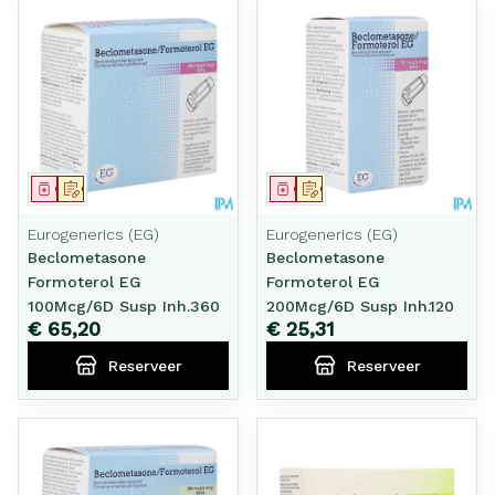
Geneesmiddel
Op voorschrift
Geneesmiddel
Op voorschrift
Eurogenerics (EG)
Eurogenerics (EG)
Beclometasone
Beclometasone
Formoterol EG
Formoterol EG
100Mcg/6D Susp Inh.360
200Mcg/6D Susp Inh.120
€ 65,20
€ 25,31
Reserveer
Reserveer