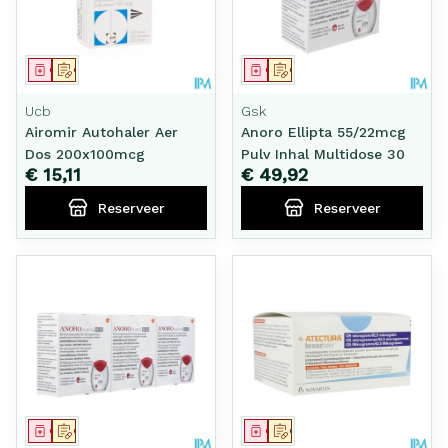
Geneesmiddel
Op voorschrift
Geneesmiddel
Op voorschrift
Ucb
Gsk
Airomir Autohaler Aer
Anoro Ellipta 55/22mcg
Dos 200x100mcg
Pulv Inhal Multidose 30
€ 15,11
€ 49,92
Reserveer
Reserveer
Geneesmiddel
Op voorschrift
Geneesmiddel
Op voorschrift