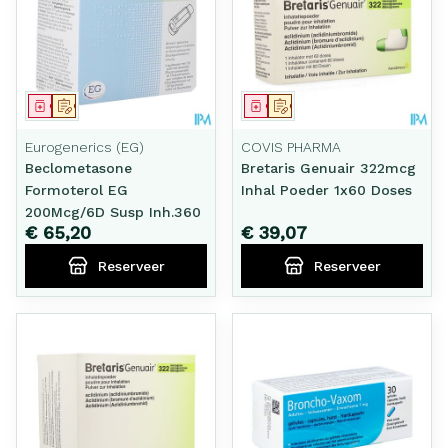
Geneesmiddel
Op voorschrift
Geneesmiddel
Op voorschrift
Eurogenerics (EG)
COVIS PHARMA
Beclometasone
Bretaris Genuair 322mcg
Formoterol EG
Inhal Poeder 1x60 Doses
200Mcg/6D Susp Inh.360
€ 65,20
€ 39,07
Reserveer
Reserveer