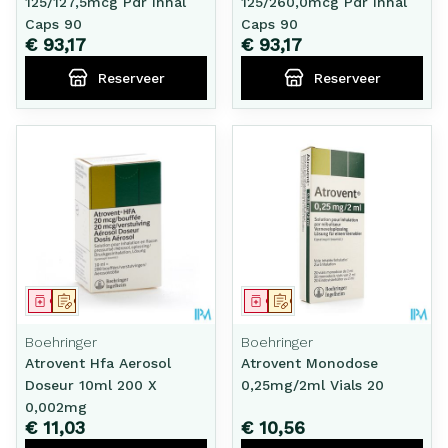
125/127,5mcg Pdr Inhal
125/260,0mcg Pdr Inhal
Caps 90
Caps 90
€ 93,17
€ 93,17
Reserveer
Reserveer
Geneesmiddel
Op voorschrift
Geneesmiddel
Op voorschrift
Boehringer
Boehringer
Atrovent Hfa Aerosol
Atrovent Monodose
Doseur 10ml 200 X
0,25mg/2ml Vials 20
0,002mg
€ 11,03
€ 10,56