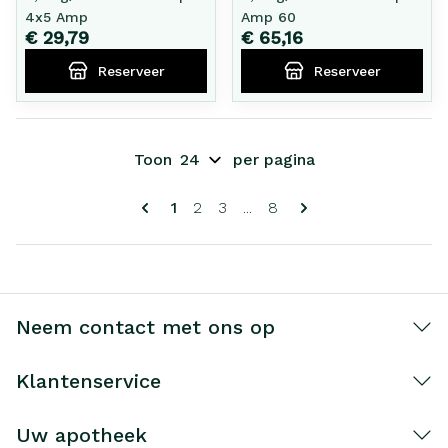
4x5 Amp
Amp 60
€ 29,79
€ 65,16
Reserveer
Reserveer
Toon
per pagina
Pagina's
U lees momenteel pagina
Pagina
Pagina
Pagina
1
2
3
...
8
Neem contact met ons op
Klantenservice
Uw apotheek