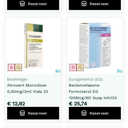
Reserveer
Reserveer
Geneesmiddel
Op voorschrift
Geneesmiddel
Op voorschrift
Boehringer
Eurogenerics (EG)
Atrovent Monodose
Beclometasone
0,50mg/2ml Vials 20
Formoterol EG
100Mcg/6D Susp Inh.120
€ 12,82
€ 25,74
Reserveer
Reserveer