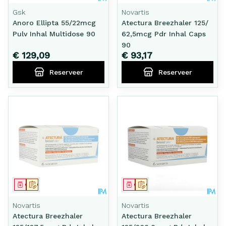
Gsk
Novartis
Anoro Ellipta 55/22mcg
Atectura Breezhaler 125/
Pulv Inhal Multidose 90
62,5mcg Pdr Inhal Caps
90
€ 129,09
€ 93,17
Reserveer
Reserveer
Geneesmiddel
Op voorschrift
Geneesmiddel
Op voorschrift
Novartis
Novartis
Atectura Breezhaler
Atectura Breezhaler