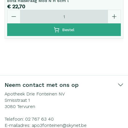
Bota Halskraag Mod N H 6cm l
€ 22,70
Aantal
Bestel
Neem contact met ons op
Apotheek Drie Fonteinen NV
Smisstraat 1
3080
Tervuren
Telefoon:
02 767 63 40
E-mailadres:
apo3fonteinen@
skynet.be