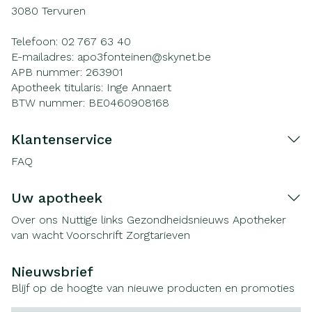
3080
Tervuren
Telefoon:
02 767 63 40
E-mailadres:
apo3fonteinen@
skynet.be
APB nummer:
263901
Apotheek titularis:
Inge Annaert
BTW nummer:
BE0460908168
Klantenservice
FAQ
Uw apotheek
Over ons
Nuttige links
Gezondheidsnieuws
Apotheker
van wacht
Voorschrift
Zorgtarieven
Nieuwsbrief
Blijf op de hoogte van nieuwe producten en promoties