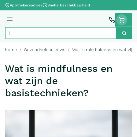
Ga naar de inhoud
Apothekersadvies
Snelle beschikbaarheid
Menu
Zoek
Product, merk, categorie...
Home
/
Gezondheidsnieuws
/
Wat is mindfulness en wat zijn
Wat is mindfulness en
wat zijn de
basistechnieken?