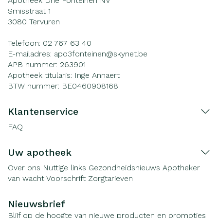
Apotheek Drie Fonteinen NV
Smisstraat 1
3080
Tervuren
Telefoon:
02 767 63 40
E-mailadres:
apo3fonteinen@
skynet.be
APB nummer:
263901
Apotheek titularis:
Inge Annaert
BTW nummer:
BE0460908168
Klantenservice
FAQ
Uw apotheek
Over ons
Nuttige links
Gezondheidsnieuws
Apotheker
van wacht
Voorschrift
Zorgtarieven
Nieuwsbrief
Blijf op de hoogte van nieuwe producten en promoties