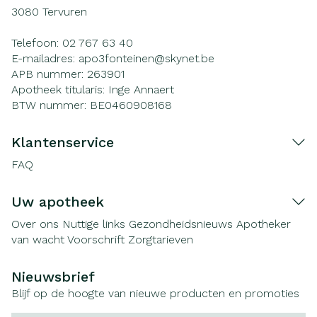
3080
Tervuren
Telefoon:
02 767 63 40
E-mailadres:
apo3fonteinen@
skynet.be
APB nummer:
263901
Apotheek titularis:
Inge Annaert
BTW nummer:
BE0460908168
Klantenservice
FAQ
Uw apotheek
Over ons
Nuttige links
Gezondheidsnieuws
Apotheker
van wacht
Voorschrift
Zorgtarieven
Nieuwsbrief
Blijf op de hoogte van nieuwe producten en promoties