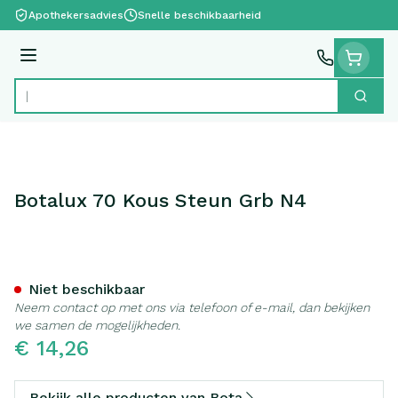
Ga naar de inhoud
Apothekersadvies
Snelle beschikbaarheid
Menu
Zoek
Product, merk, categorie...
Botalux 70 Kous Steun Grb N4
Botalux 70 Kous Steun Grb
Niet beschikbaar
Neem contact op met ons via telefoon of e-mail, dan bekijken
we samen de mogelijkheden.
€ 14,26
Bekijk alle producten van Bota