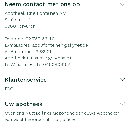
Neem contact met ons op
Apotheek Drie Fonteinen NV
Smisstraat 1
3080
Tervuren
Telefoon:
02 767 63 40
E-mailadres:
apo3fonteinen@
skynet.be
APB nummer:
263901
Apotheek titularis:
Inge Annaert
BTW nummer:
BE0460908168
Klantenservice
FAQ
Uw apotheek
Over ons
Nuttige links
Gezondheidsnieuws
Apotheker
van wacht
Voorschrift
Zorgtarieven