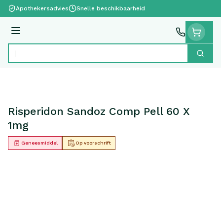
Ga naar de inhoud
Apothekersadvies
Snelle beschikbaarheid
Menu
Zoek
Product, merk, categorie...
Risperidon Sandoz Comp Pell 60 X
1mg
Geneesmiddel
Op voorschrift